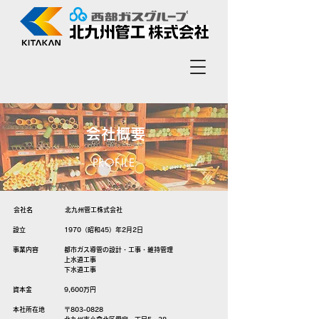
会社概要
PROFILE
会社名 北九州管工株式会社
設立 1970（昭和45）年2月2日
事業内容 都市ガス導管の設計・工事・維持管理
上水道工事
下水道工事
資本金 9,600万円
本社所在地 〒803-0828