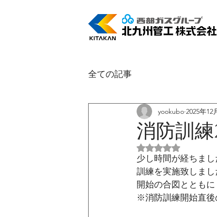
全ての記事
yookubo
2025年12
消防訓練2
5つ星のうちNaN
少し時間が経ちました
訓練を実施致しまし
開始の合図とともに
※消防訓練開始直後