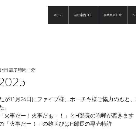
ホーム
会社案内TOP
事業案内TOP
S
月6日
読了時間: 1分
025
と評価されています。
が11月26日にファイブ様、ホーチキ様ご協力のもと、2
た。
「火事だー！火事だぁ－！」とH部長の咆哮が轟きます
の「火事だー！」の雄叫びはH部長の専売特許