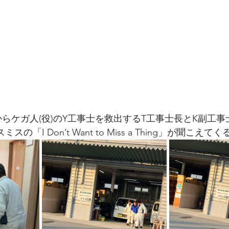
らケガ人(役)のY工事士を救出するT工事士長とK副工事
の「I Don’t Want to Miss a Thing」が聞こえ