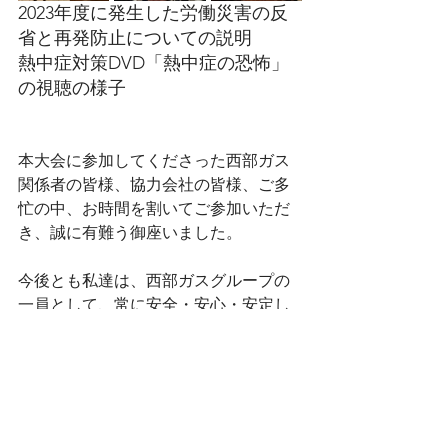
2023年度に発生した労働災害の反
省と再発防止についての説明
熱中症対策DVD「熱中症の恐怖」
の視聴の様子
本大会に参加してくださった西部ガス
関係者の皆様、協力会社の皆様、ご多
忙の中、お時間を割いてご参加いただ
き、誠に有難う御座いました。
今後とも私達は、西部ガスグループの
一員として、常に安全・安心・安定し
た工事を心がけ、凡事徹底の精神で事
故・災害ゼロの実現を目指して参りま
す。
ご出席いただいた皆様方と一丸とな