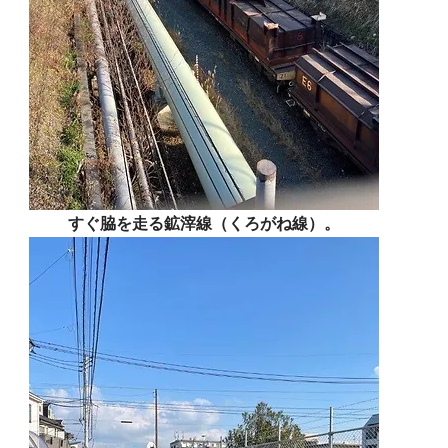
すぐ脇を走る鉱滓線（くろがね線）。