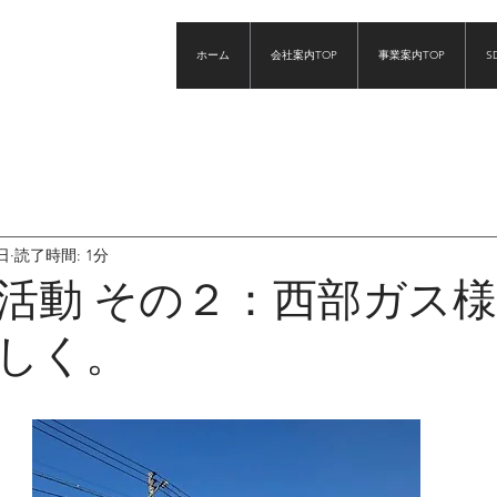
ホーム
会社案内TOP
事業案内TOP
S
日
読了時間: 1分
活動 その２：西部ガス
しく。
と評価されています。